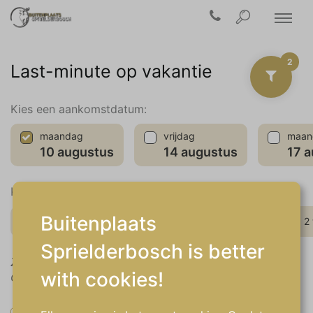
2
Last-minute op vakantie
Kies een aankomstdatum:
maandag
vrijdag
maan
10 augustus
14 augustus
17 
Kies een periode:
Buitenplaats
weekend
midweek
1 week
2
Sprielderbosch is better
Zoekt u een andere aankomstdatum of periode?
with cookies!
Gebruik dan de kalender in het filtermenu.