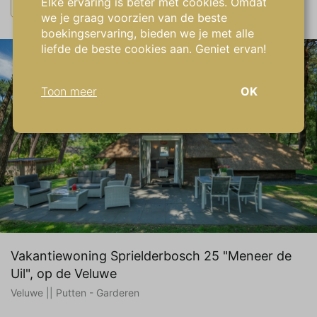
Elke ervaring is beter met cookies. Omdat
×
Last-minute: Aug 10, midweek
alles wissen
we je graag voorzien van de beste
boekingservaring, bieden we je met alle
liefde de beste cookies aan. Geniet ervan!
Toon meer
OK
Noodzakelijk:
Noodzakelijke cookies helpen een website
bruikbaarder te maken, door basisfuncties
als paginanavigatie en toegang tot beveiligde
gedeelten van de website mogelijk te maken.
Zonder deze cookies kan de website niet
naar behoren werken.
Vakantiewoning Sprielderbosch 25 "Meneer de
Marketing:
Uil", op de Veluwe
Deze site gebruikt cookies en Google
Veluwe || Putten - Garderen
technologieën om het siteverkeer te
analyseren. Het doel van marketingcookies is