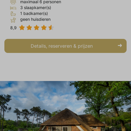
maximaal 6 personen
advertenties weergeven die zijn afgestemd
3 slaapkamer(s)
op en relevant zijn voor de individuele
1 badkamer(s)
gebruiker. Deze advertenties worden zo
geen huisdieren
waardevoller voor uitgevers en externe
adverteerders.
8,9
Details, reserveren & prijzen